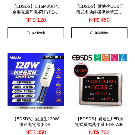
【EDSDS】1.15M米鋁合
【EDSDS】愛迪生COB五
金麥克風耳機-附TYPE-C
段式多功能磁吸軟管工作
轉接線(EDS-C524)
燈(EDS-G873)
NT$ 120
NT$ 450
加入購物車
加入購物車
【EDSDS】愛迪生120W
【EDSDS】愛迪生LED插
快速充電器(EDS-
電式橫式萬年曆-EDS-A36
USB141)
NT$ 350
NT$ 700