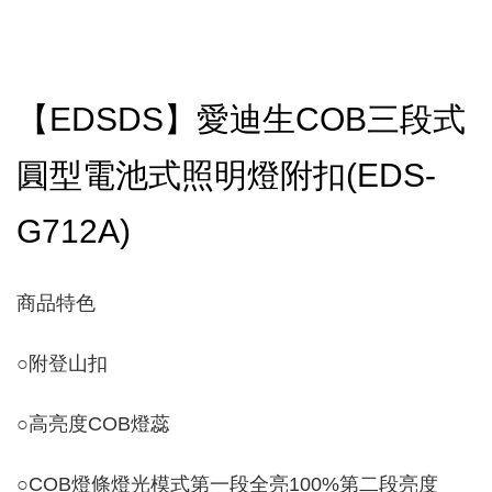
【EDSDS】愛迪生COB三段式
圓型電池式照明燈附扣(EDS-
G712A)
商品特色
○
附登山扣
○
高亮度COB燈蕊
○
COB燈條燈光模式第一段全亮100%第二段亮度