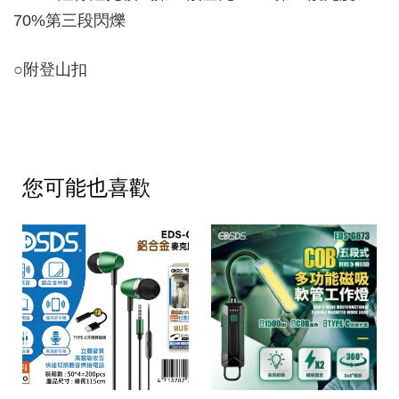
70%第三段閃爍
○
附登山扣
您可能也喜歡