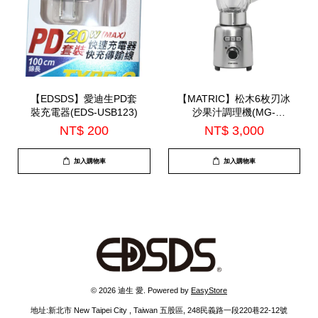
【EDSDS】愛迪生PD套
【MATRIC】松木6枚刃冰
裝充電器(EDS-USB123)
沙果汁調理機(MG-
JB0701S)
NT$ 200
NT$ 3,000
加入購物車
加入購物車
© 2026 迪生 愛. Powered by
EasyStore
地址:新北市 New Taipei City , Taiwan 五股區, 248民義路一段220巷22-12號