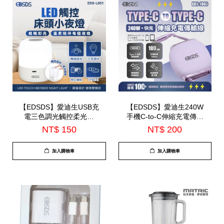
【EDSDS】愛迪生USB充
【EDSDS】愛迪生240W
電三色調光觸控柔光燈
手機C-to-C伸縮充電傳輸
(EDS-L051)
線(EDS-J943)
NT$ 150
NT$ 200
加入購物車
加入購物車