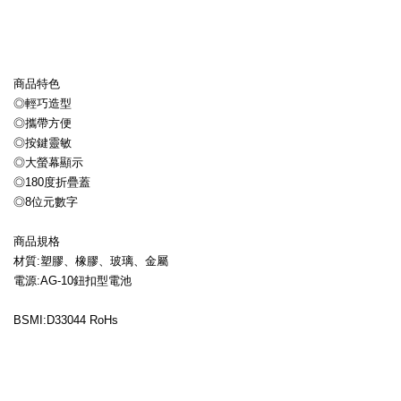
商品特色
◎輕巧造型
◎攜帶方便
◎按鍵靈敏
◎大螢幕顯示
◎180度折疊蓋
◎8位元數字
商品規格
材質:塑膠、橡膠、玻璃、金屬
電源:AG-10鈕扣型電池
BSMI:D33044 RoHs