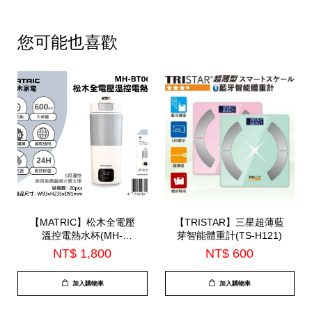
您可能也喜歡
【MATRIC】松木全電壓
【TRISTAR】三星超薄藍
溫控電熱水杯(MH-
芽智能體重計(TS-H121)
BT0625L)
NT$ 1,800
NT$ 600
加入購物車
加入購物車