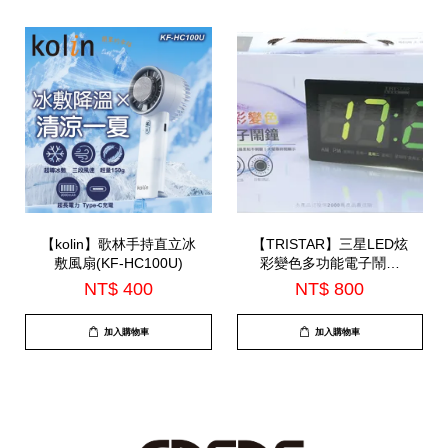
【kolin】歌林手持直立冰
【TRISTAR】三星LED炫
敷風扇(KF-HC100U)
彩變色多功能電子鬧鐘
(TS-A2713)
NT$ 400
NT$ 800
加入購物車
加入購物車