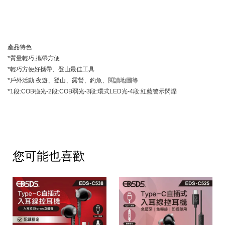
產品特色
*質量輕巧,攜帶方便
*輕巧方便好攜帶、登山最佳工具
*戶外活動:夜遊、登山、露營、釣魚、閱讀地圖等
*1段:COB強光-2段:COB弱光-3段:環式LED光-4段:紅藍警示閃爍
您可能也喜歡