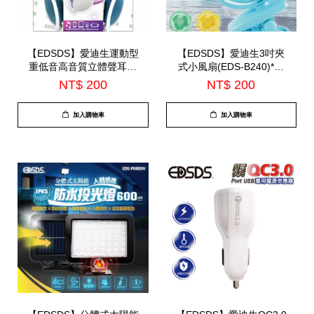
【EDSDS】愛迪生運動型
【EDSDS】愛迪生3吋夾
重低音高音質立體聲耳機
式小風扇(EDS-B240)*顏
(EDS-C421)*顏色隨機出*
色隨機出貨*
NT$ 200
NT$ 200
加入購物車
加入購物車