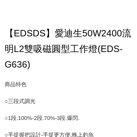
【EDSDS】愛迪生50W2400流
明L2雙吸磁圓型工作燈(EDS-
G636)
商品特色
○
三段式調光
○
1段.100%-2段.70%-3段.爆閃.
○
手提握把設計-手提更方便,晚上釣魚