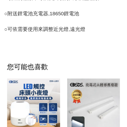
○
附送鋰電池充電器,18650鋰電池
○
可依需要使用來調整近光燈,遠光燈
您可能也喜歡