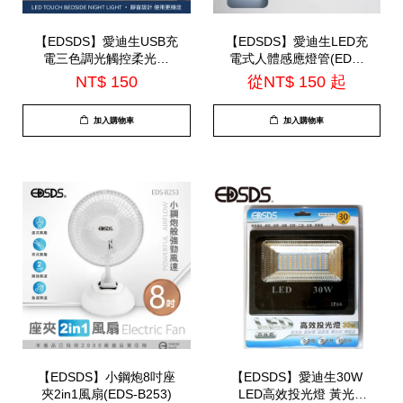
【EDSDS】愛迪生USB充
【EDSDS】愛迪生LED充
電三色調光觸控柔光燈
電式人體感應燈管(EDS-
(EDS-L051)
G5020 / EDS-G3020 /
NT$ 150
從
NT$ 150
起
EDS-G2020)
加入購物車
加入購物車
【EDSDS】小鋼炮8吋座
【EDSDS】愛迪生30W
夾2in1風扇(EDS-B253)
LED高效投光燈 黃光