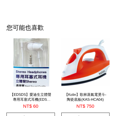
您可能也喜歡
【EDSDS】愛迪生立體聲
【Kolin】歌林蒸氣電燙斗-
專用耳塞式耳機(EDS-
陶瓷底板(KAS-HCA04)
C514)
NT$ 60
NT$ 750