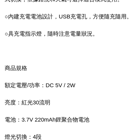
○
內建充電電池設計，USB充電孔，方便隨充隨用。
○
具充電指示燈，隨時注意電量狀況。
商
品規格
額定電壓/功率：DC 5V / 2W
亮度：紅光30流明
電池：3.7V 220mAh鋰聚合物電池
燈光切換：4段