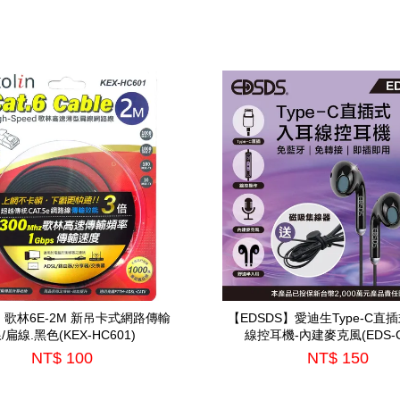
in】歌林6E-2M 新吊卡式網路傳輸
【EDSDS】愛迪生Type-C直
/扁線.黑色(KEX-HC601)
線控耳機-內建麥克風(EDS-C
NT$ 100
NT$ 150