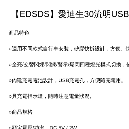
【EDSDS】愛迪生30流明USB
商品特色
○
適用不同款式自行車安裝，矽膠快拆設計，方便、
○
全亮/交替閃爍/閃爍/警示/爆閃四種燈光模式切換
○
內建充電電池設計，USB充電孔，方便隨充隨用。
○
具充電指示燈，隨時注意電量狀況。
○
商品規格
○
額定電壓/功率：DC 5V / 2W