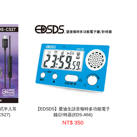
插式半入耳
【EDSDS】愛迪生語音報時多功能電子
527)
鐘/計時器(EDS-A56)
NT$ 350