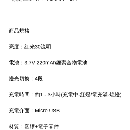
商品規格
亮度：紅光30流明
電池：3.7V 220mAh鋰聚合物電池
燈光切換：4段
充電時間：約1 - 3小時(充電中-紅燈/電充滿-熄燈)
充電介面：Micro USB
材質：塑膠+電子零件