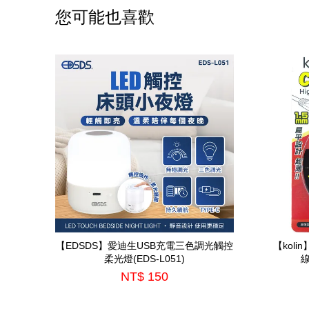
您可能也喜歡
【EDSDS】愛迪生USB充電三色調光觸控
【kol
柔光燈(EDS-L051)
線
NT$ 150