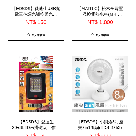
【EDSDS】愛迪生USB充
【MATRIC】松木全電壓
電三色調光觸控柔光燈
溫控電熱水杯(MH-
(EDS-L051)
BT0625L)
NT$ 150
NT$ 1,800
加入購物車
加入購物車
【EDSDS】愛迪生
【EDSDS】小鋼炮8吋座
20+3LED吊掛磁吸工作燈
夾2in1風扇(EDS-B253)
(EDS-G629)
NT$ 150
NT$ 600