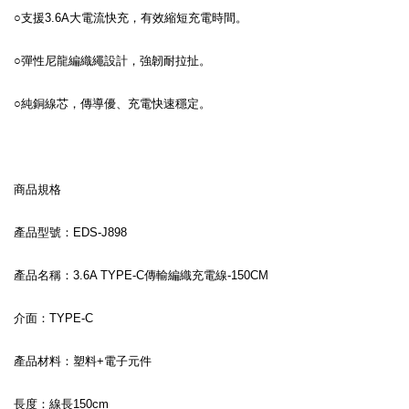
○支援3.6A大電流快充，有效縮短充電時間。
○彈性尼龍編織繩設計，強韌耐拉扯。
○純銅線芯，傳導優、充電快速穩定。
商品規格
產品型號：EDS-J898
產品名稱：3.6A TYPE-C傳輸編織充電線-150CM
介面：TYPE-C
產品材料：塑料+電子元件
長度：線長150cm