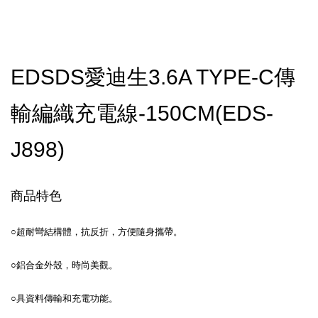
EDSDS愛迪生3.6A TYPE-C傳
輸編織充電線-150CM(EDS-
J898)
商品特色
○超耐彎結構體，抗反折，方便隨身攜帶。
○鋁合金外殼，時尚美觀。
○具資料傳輸和充電功能。