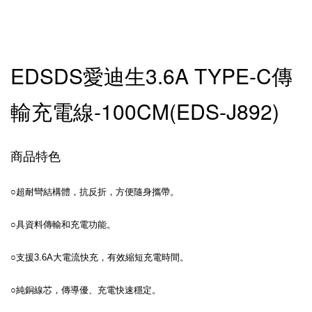
EDSDS愛迪生3.6A TYPE-C傳
輸充電線-100CM(EDS-J892)
商品特色
○超耐彎結構體，抗反折，方便隨身攜帶。
○具資料傳輸和充電功能。
○支援3.6A大電流快充，有效縮短充電時間。
○純銅線芯，傳導優、充電快速穩定。