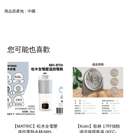
商品原產地：中國
您可能也喜歡
【MATRIC】松木全電壓
【Kolin】歌林 17吋強勁
溫控電熱水杯(MH-
渦流循環風扇 (KFC-