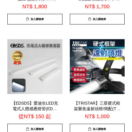
BT0625L)
MN1721)
NT$ 1,800
NT$ 1,700
加入購物車
加入購物車
【EDSDS】愛迪生LED充
【TRISTAR】三星硬式框
電式人體感應燈管(EDS-
架聚焦遠射頭燈/簡配(TS-
G5020 / EDS-G3020 /
K1146)
從
NT$ 150
起
NT$ 1,000
EDS-G2020)
加入購物車
加入購物車