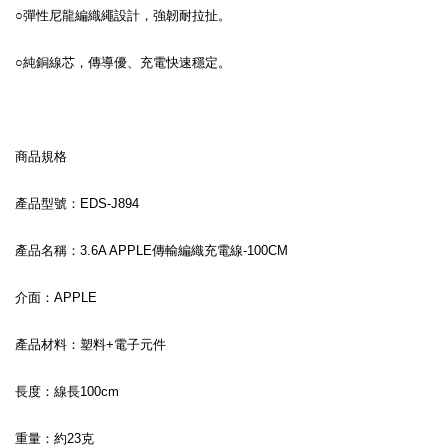
○彈性尼龍編織繩設計，強韌耐拉扯。
○純銅線芯，傳導優、充電快速穩定。
商品規格
產品型號：EDS-J894
產品名稱：3.6A APPLE傳輸編織充電線-100CM
介面：APPLE
產品材料：塑料+電子元件
長度：線長100cm
重量：約23克