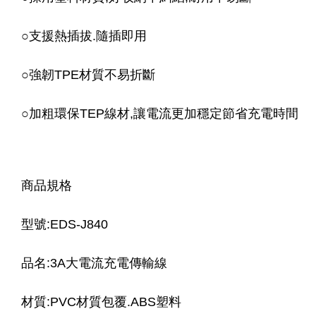
○
支援熱插拔.隨插即用
○
強韌TPE材質不易折斷
○
加粗環保TEP線材,讓電流更加穩定節省充電時間
商品規格
型號:EDS-J840
品名:3A大電流充電傳輸線
材質:PVC材質包覆.ABS塑料