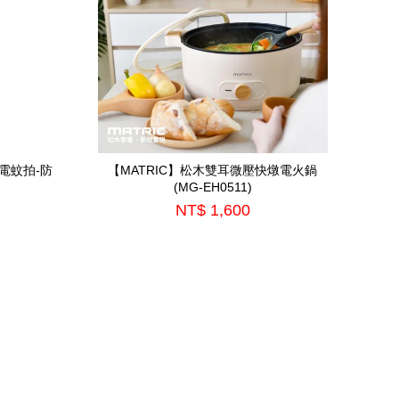
電蚊拍-防
【MATRIC】松木雙耳微壓快燉電火鍋
(MG-EH0511)
NT$ 1,600