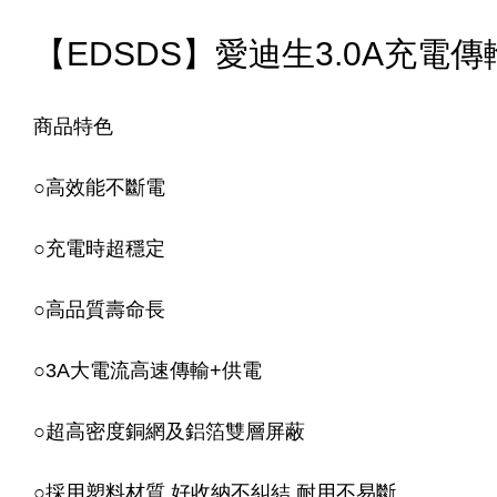
【EDSDS】愛迪生3.0A充電傳輸線 
商品特色
○
高效能不斷電
○
充電時超穩定
○
高品質壽命長
○
3A大電流高速傳輸+供電
○
超高密度銅網及鋁箔雙層屏蔽
○
採用塑料材質,好收納不糾結,耐用不易斷