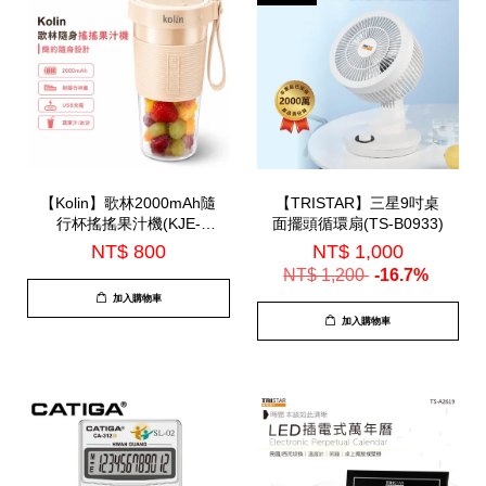
【Kolin】歌林2000mAh隨
【TRISTAR】三星9吋桌
行杯搖搖果汁機(KJE-
面擺頭循環扇(TS-B0933)
HC200U)
NT$ 800
NT$ 1,000
NT$ 1,200
-16.7%
加入購物車
加入購物車