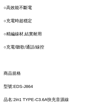
○
高效能不斷電
○
充電時超穩定
○
精編線材,結實耐用
○
充電/聽歌/通話/線控
商品規格
型號:EDS-J864
品名:2in1 TYPE-C3.6A快充音源線