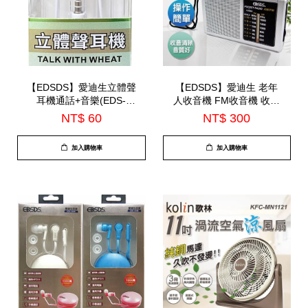
【EDSDS】愛迪生立體聲
【EDSDS】愛迪生 老年
耳機通話+音樂(EDS-
人收音機 FM收音機 收音
C516)
機外接麥風(EDS-C474)
NT$ 60
NT$ 300
加入購物車
加入購物車