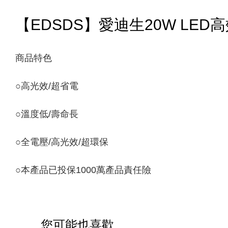
【EDSDS】愛迪生20W LED高
商品特色
○
高光效/超省電
○
溫度低/壽命長
○
全電壓/高光效/超環保
○
本產品已投保1000萬產品責任險
您可能也喜歡