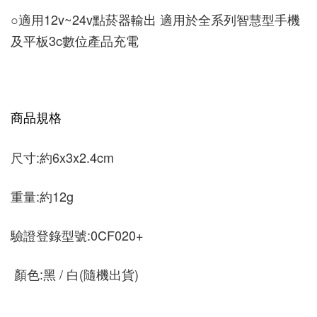
○
適用12v~24v點菸器輸出 適用於全系列智慧型手機
及平板3c數位產品充電
商品規格
尺寸:約6x3x2.4cm 
重量:約12g 
驗證登錄型號:0CF020+
 顏色:黑 / 白(隨機出貨)