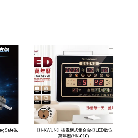
gSafe磁
【H-KWUN】插電橫式鋁合金框LED數位
萬年曆(HK-010)