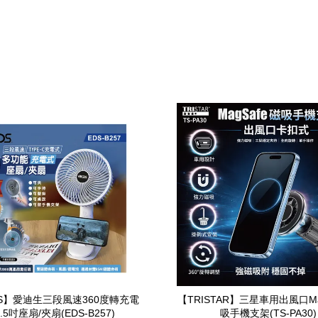
DS】愛迪生三段風速360度轉充電
【TRISTAR】三星車用出風口Ma
.5吋座扇/夾扇(EDS-B257)
吸手機支架(TS-PA30)