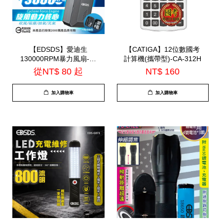
【EDSDS】愛迪生
【CATIGA】12位數國考
130000RPM暴力風扇-附
計算機(攜帶型)-CA-312H
贈收納包(EDS-
從
NT$ 80
起
NT$ 160
B262)=TS-B2016
加入購物車
加入購物車