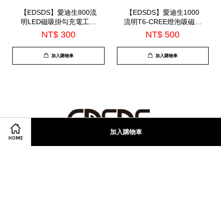
【EDSDS】愛迪生800流
【EDSDS】愛迪生1000
明LED磁吸掛勾充電工作
流明T6-CREE燈泡吸磁手
燈(EDS-G871)
電筒(EDS-G683)
NT$ 300
NT$ 500
加入購物車
加入購物車
加入購物車
HOME
© 2026 迪生 愛. Powered by
EasyStore
地址:新北市 New Taipei City , Taiwan 五股區, 248民義路一段220巷22-12號
Facebook
Instagram
Line