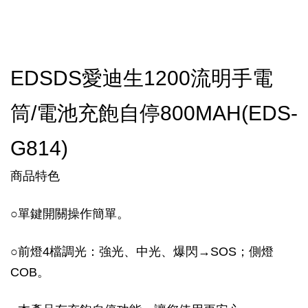
EDSDS愛迪生1200流明手電
筒/電池充飽自停800MAH(EDS-
G814)
商品特色
○單鍵開關操作簡單。
○前燈4檔調光：強光、中光、爆閃→SOS；側燈
COB。