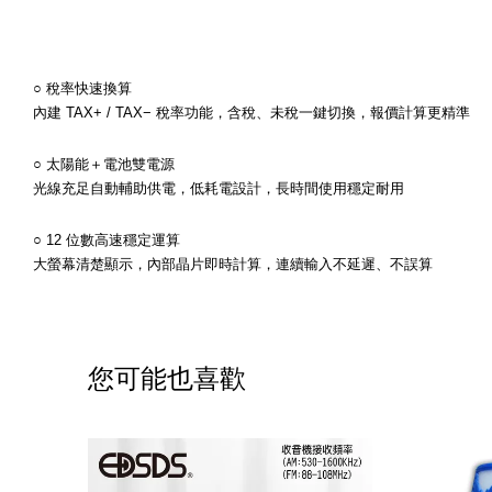
○ 稅率快速換算
內建 TAX+ / TAX− 稅率功能，含稅、未稅一鍵切換，報價計算更精準
○ 太陽能＋電池雙電源
光線充足自動輔助供電，低耗電設計，長時間使用穩定耐用
○ 12 位數高速穩定運算
大螢幕清楚顯示，內部晶片即時計算，連續輸入不延遲、不誤算
您可能也喜歡