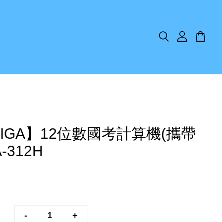
TIGA】12位數國考計算機(攜帶
-312H
-
+