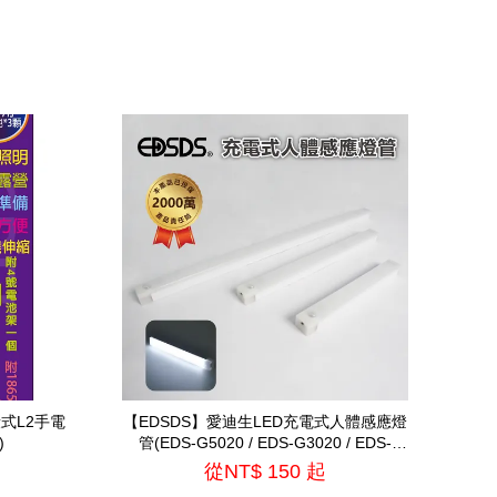
段式L2手電
【EDSDS】愛迪生LED充電式人體感應燈
)
管(EDS-G5020 / EDS-G3020 / EDS-
G2020)
從
NT$ 150
起