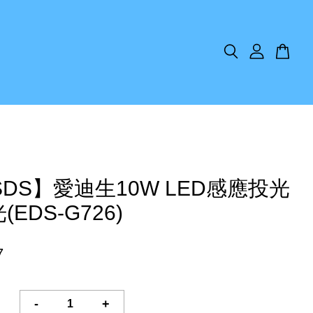
SDS】愛迪生10W LED感應投光
(EDS-G726)
7
-
+