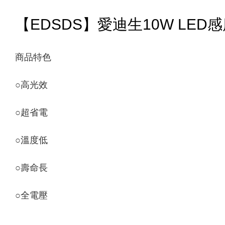
【EDSDS】愛迪生10W LED感應
商品特色
○
高光效
○
超省電
○
溫度低
○
壽命長
○
全電壓