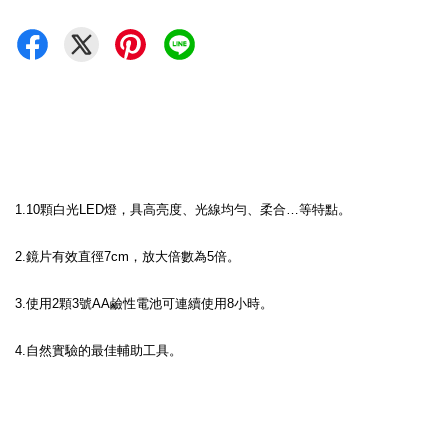
1.10顆白光LED燈，具高亮度、光線均勻、柔合…等特點。
2.鏡片有效直徑7cm，放大倍數為5倍。
3.使用2顆3號AA鹼性電池可連續使用8小時。
4.自然實驗的最佳輔助工具。