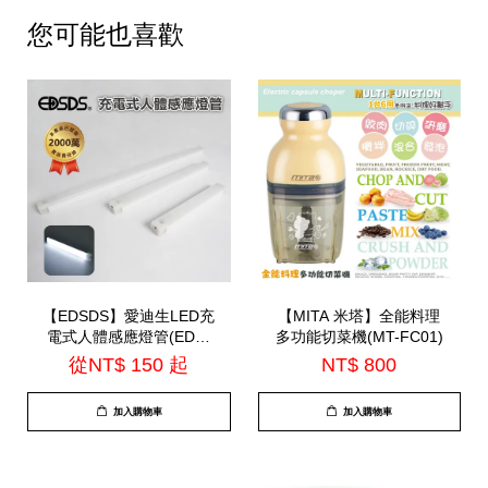
您可能也喜歡
【EDSDS】愛迪生LED充
【MITA 米塔】全能料理
電式人體感應燈管(EDS-
多功能切菜機(MT-FC01)
G5020 / EDS-G3020 /
從
NT$ 150
起
NT$ 800
EDS-G2020)
加入購物車
加入購物車