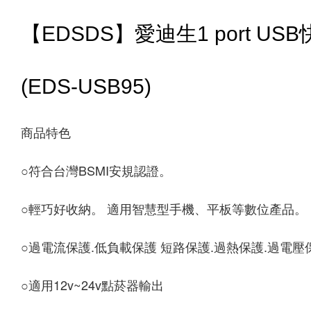
【EDSDS】愛迪生1 port U
(EDS-USB95)
商品特色
○
符合台灣BSMI安規認證。 
○
輕巧好收納。 適用智慧型手機、平板等數位產品。 
○
過電流保護.低負載保護 短路保護.過熱保護.過電壓
○
適用12v~24v點菸器輸出 