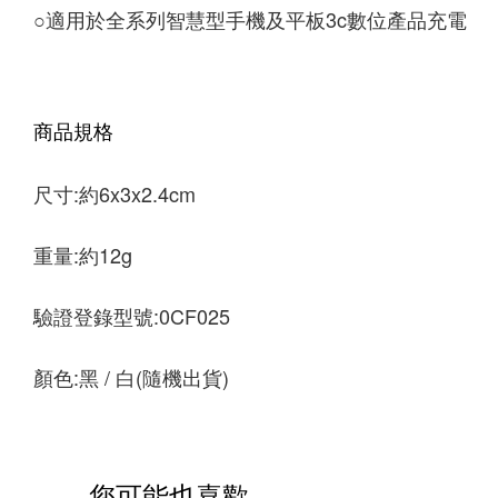
○
適用於全系列智慧型手機及平板3c數位產品充電
商品規格
尺寸:約6x3x2.4cm 
重量:約12g 
驗證登錄型號:0CF025 
顏色:黑 / 白(隨機出貨)
您可能也喜歡