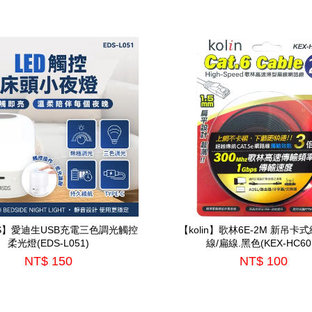
DS】愛迪生USB充電三色調光觸控
【kolin】歌林6E-2M 新吊卡
柔光燈(EDS-L051)
線/扁線.黑色(KEX-HC60
NT$ 150
NT$ 100