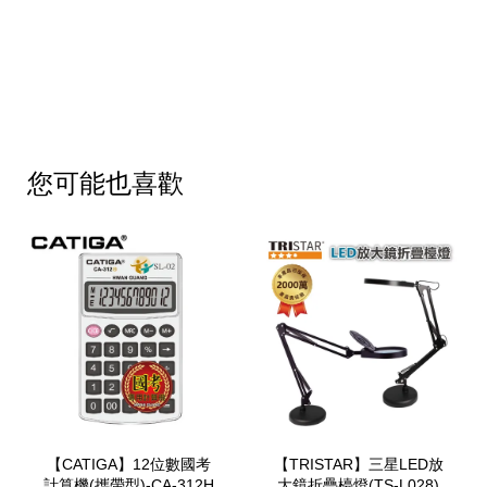
您可能也喜歡
【CATIGA】12位數國考
【TRISTAR】三星LED放
計算機(攜帶型)-CA-312H
大鏡折疊檯燈(TS-L028)