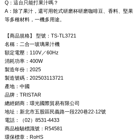
Q：這台只能打果汁嗎？
A：除了果汁，還可用乾式研磨杯研磨咖啡豆、香料、堅果
等多種材料，一機多用途。
【商品規格】 型號：TS-TL3721
名稱：二合一玻璃果汁機
額定電壓：110V／60Hz
消耗功率：400W
製造年份：2025
製造號碼：202503113721
產地：中國
品牌：TRISTAR
總經銷商：環光國際貿易有限公司
地址：新北市五股區民義路一段220巷22-12號
電話：（02）8531-4433
商品檢驗標識號：R54581
環保標章：RoHS