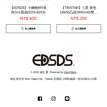
【EDSDS】小鋼炮8吋座
【TRISTAR】三星 黃色
夾2in1風扇(EDS-B253)
18650凸頭2800mAh雙入
(WD-8124)
NT$ 600
NT$ 250
加入購物車
加入購物車
© 2026 迪生 愛. Powered by
EasyStore
地址:新北市 New Taipei City , Taiwan 五股區, 248民義路一段220巷22-12號
Facebook
Instagram
Line