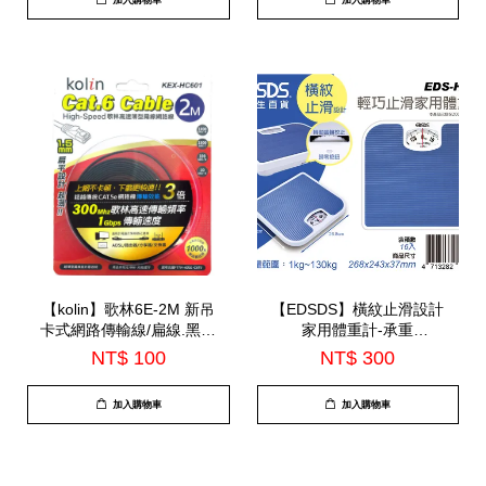
【kolin】歌林6E-2M 新吊
【EDSDS】橫紋止滑設計
卡式網路傳輸線/扁線.黑色
家用體重計-承重
(KEX-HC601)
130kg(EDS-H143)
NT$ 100
NT$ 300
加入購物車
加入購物車