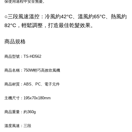
保使用過程中安全無憂。
○三段風速溫控：冷風約42
°C
、
溫風約65
°C
、熱風約
82
°C
，輕鬆調整，打造最佳乾髮效果。
商品規格
商品型號：TS-HD562
商品名稱：750W輕巧高效吹風機
商品材質：ABS、PC、電子元件
主機尺寸：195x70x180mm
商品重量：約360g
溫度風速：三段