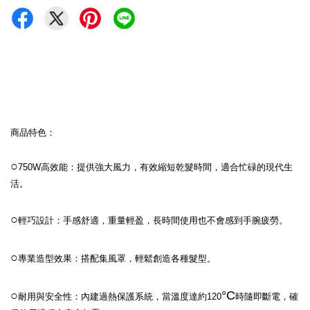
商品特色：
○
750W高效能：提供強大風力，有效縮短乾髮時間，適合忙碌的現代生
活。
○
輕巧設計：手感舒適，重量輕盈，長時間使用也不會感到手腕疲勞。
○
專業造型效果：搭配集風罩，輕鬆創造各種髮型。
○
°C
耐用與安全性：內建過熱保護系統，當溫度達約120
時隨即斷電，確