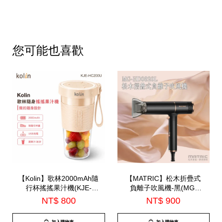
您可能也喜歡
【Kolin】歌林2000mAh隨
【MATRIC】松木折疊式
行杯搖搖果汁機(KJE-
負離子吹風機-黑(MG-
HC200U)
HD0820L)
NT$ 800
NT$ 900
加入購物車
加入購物車