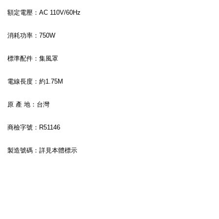
額定電壓：AC 110V/60Hz
消耗功率：750W
標準配件：集風罩
電線長度：約1.75M
原 產 地：台灣
商檢字號：R51146
製造號碼：詳見本體標示