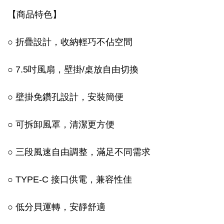
【商品特色】
○ 折疊設計，收納輕巧不佔空間
○ 7.5吋風扇，壁掛/桌放自由切換
○ 壁掛免鑽孔設計，安裝簡便
○ 可拆卸風罩，清潔更方便
○ 三段風速自由調整，滿足不同需求
○ TYPE-C 接口供電，兼容性佳
○ 低分貝運轉，安靜舒適