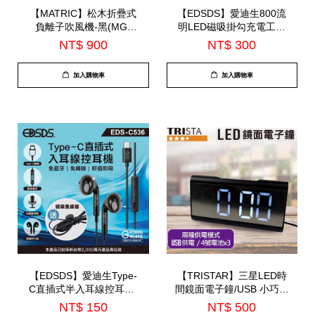
【MATRIC】松木折疊式
【EDSDS】愛迪生800流
負離子吹風機-黑(MG-
明LED磁吸掛勾充電工作
HD0820L)
燈(EDS-G871)
NT$ 900
NT$ 300
加入購物車
加入購物車
【EDSDS】愛迪生Type-
【TRISTAR】三星LED時
C直插式半入耳線控耳機-
間鏡面電子鐘/USB 小巧精
內建麥克風(EDS-C536)
緻可當鏡子使用 |12/4小時
NT$ 150
NT$ 500