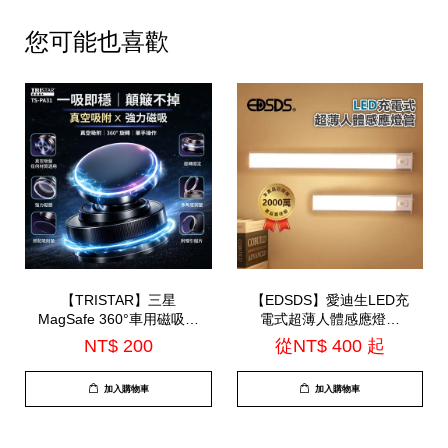
您可能也喜歡
【TRISTAR】三星
【EDSDS】愛迪生LED充
MagSafe 360°車用磁吸手
電式超薄人體感應燈管
機支架(TS-PA31)
(EDS-G3040 / EDS-
NT$ 200
從
NT$ 400
起
G5040)
加入購物車
加入購物車