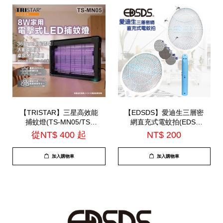
【TRISTAR】三星高效能
【EDSDS】愛迪生三層密
捕蚊燈(TS-MN05/TS-
網直充式電蚊拍(EDS-
MN06)
P5685)
從
NT$ 400
起
NT$ 200
加入購物車
加入購物車