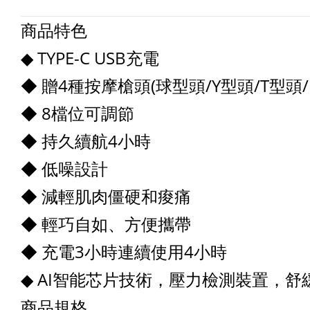
商品特色
◆ TYPE-C USB充電
◆ 贈4種按摩槍頭(球型頭/Y型頭/T型頭/
◆ 8檔位可調節
◆ 持久續航4小時
◆ 低噪設計
◆ 減輕肌肉僵硬和痠痛
◆ 輕巧自如、方便攜帶
◆ 充電3小時連續使用4小時
◆ AI智能芯片技術，壓力檢測裝置，
商品規格