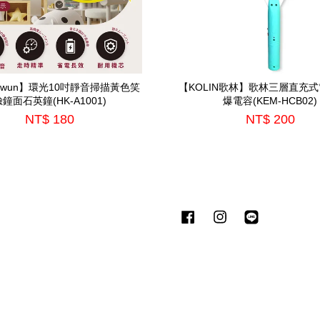
nKwun】環光10吋靜音掃描黃色笑
【KOLIN歌林】歌林三層直充式
臉鐘面石英鐘(HK-A1001)
爆電容(KEM-HCB02)
NT$ 180
NT$ 200
Facebook
Instagram
Line