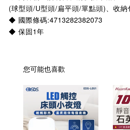
(球型頭/U型頭/扁平頭/單點頭)、收納包
◆ 國際條碼:4713282382073
◆ 保固1年
您可能也喜歡