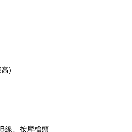
深高)
SB線、按摩槍頭