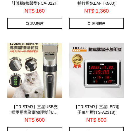
計算機(攜帶型)-CA-312H
捕蚊燈(KEM-HK500)
NT$ 160
NT$ 1,360
加入購物車
加入購物車
【TRISTAR】三星USB充
【TRISTAR】三星LED電
插兩用專業寵物理髮剪/配
子萬年曆(TS-A2318)
2200mah電池(TS-R03)-7
NT$ 600
NT$ 800
月中到貨