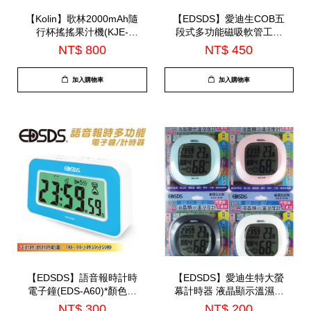
【Kolin】歌林2000mAh隨
【EDSDS】愛迪生COB五
行杯搖搖果汁機(KJE-
段式多功能磁吸軟管工作
HC200U)
燈(EDS-G873)
NT$ 800
NT$ 450
加入購物車
加入購物車
【EDSDS】語音報時計時
【EDSDS】愛迪生特大螢
電子鐘(EDS-A60)*顏色隨
幕計時器 液晶顯示溫濕度
機出*
計 可掛壁可桌放(EDS-
NT$ 300
NT$ 200