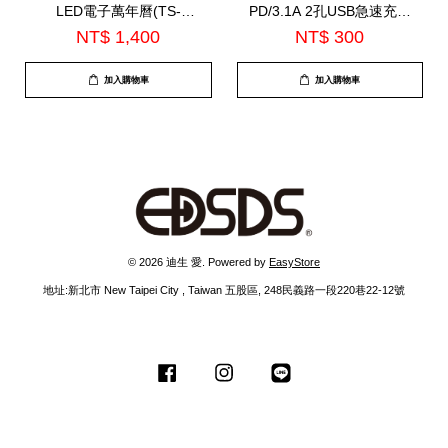
LED電子萬年曆(TS-
PD/3.1A 2孔USB急速充電
A4231)
器(TS-USB169)
NT$ 1,400
NT$ 300
加入購物車
加入購物車
© 2026 迪生 愛. Powered by
EasyStore
地址:新北市 New Taipei City , Taiwan 五股區, 248民義路一段220巷22-12號
Facebook
Instagram
Line