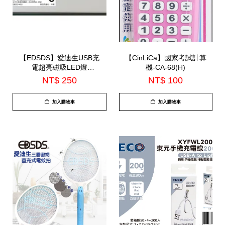
【EDSDS】愛迪生USB充
【CinLiCa】國家考試計算
電超亮磁吸LED燈
機-CA-68(H)
32CM(EDS-G778)
NT$ 250
NT$ 100
加入購物車
加入購物車