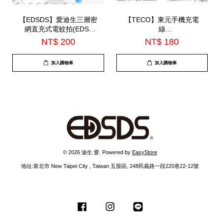
【EDSDS】愛迪生三層密
【TECO】東元手機充電
網直充式電蚊拍(EDS-
線
P5685)
200CM(XYFWL2001AL)
NT$ 200
NT$ 180
加入購物車
加入購物車
© 2026 迪生 愛. Powered by
EasyStore
地址:新北市 New Taipei City , Taiwan 五股區, 248民義路一段220巷22-12號
Facebook
Instagram
Line