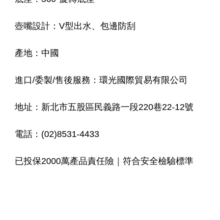
壺嘴設計：V型出水、包邊防刮
產地：中國
進口/委製/售後服務：環光國際貿易有限公司
地址：新北市五股區民義路一段220巷22-12號
電話：(02)8531-4433
已投保2000萬產品責任險｜符合安全檢驗標準