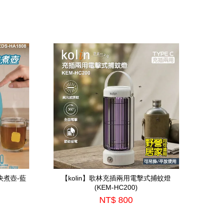
快煮壺-藍
【kolin】歌林充插兩用電擊式捕蚊燈
(KEM-HC200)
NT$ 800