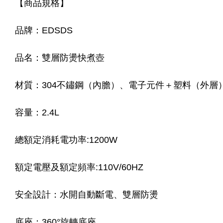
【商品規格】
品牌：EDSDS
品名：雙層防燙快煮壺
材質：304不鏽鋼（內膽）、電子元件＋塑料（外層
容量：2.4L
總額定消耗電功率:1200W
額定電壓及額定頻率:110V/60HZ
安全設計：水開自動斷電、雙層防燙
底座：360°旋轉底座