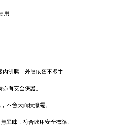
使用。
壺內沸騰，外層依舊不燙手。
時亦有安全保護。
暢，不會大面積潑灑。
鋼，無異味，符合飲用安全標準。