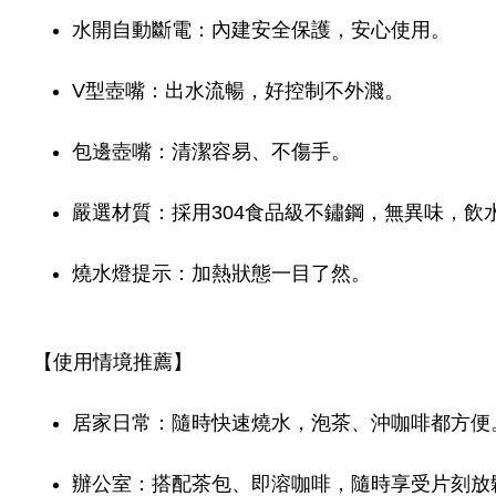
水開自動斷電：內建安全保護，安心使用。
V型壺嘴：出水流暢，好控制不外濺。
包邊壺嘴：清潔容易、不傷手。
嚴選材質：採用304食品級不鏽鋼，無異味，飲
燒水燈提示：加熱狀態一目了然。
【使用情境推薦】
居家日常：隨時快速燒水，泡茶、沖咖啡都方便
辦公室：搭配茶包、即溶咖啡，隨時享受片刻放