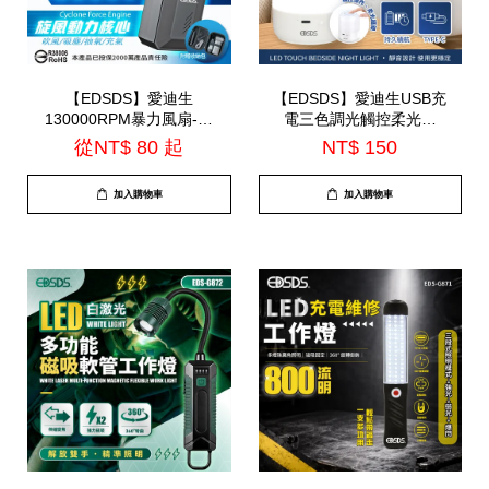
【EDSDS】愛迪生
【EDSDS】愛迪生USB充
130000RPM暴力風扇-附
電三色調光觸控柔光燈
贈收納包(EDS-
(EDS-L051)
從
NT$ 80
起
NT$ 150
B262)=TS-B2016
加入購物車
加入購物車