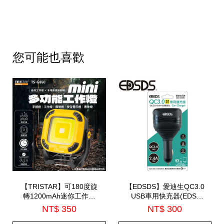
您可能也喜歡
【TRISTAR】可180度旋
【EDSDS】愛迪生QC3.0
轉1200mAh迷你工作燈
USB車用快充器(EDS-
(TS-G860)
USB93)
NT$ 350
NT$ 300