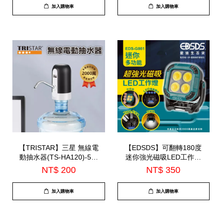
加入購物車
加入購物車
【TRISTAR】三星 無線電
【EDSDS】可翻轉180度
動抽水器(TS-HA120)-5月
迷你強光磁吸LED工作燈
中到
(EDS-G861)
NT$ 200
NT$ 350
加入購物車
加入購物車