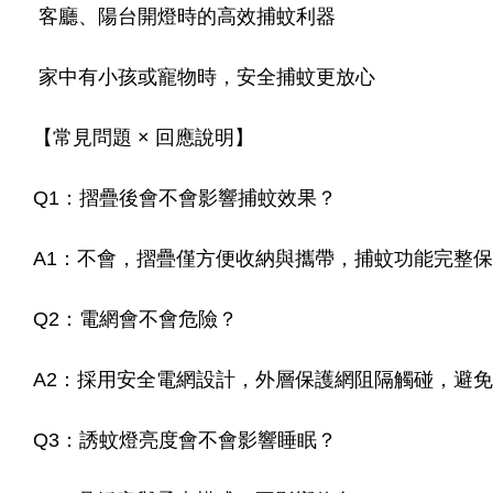
客廳、陽台開燈時的高效捕蚊利器
家中有小孩或寵物時，安全捕蚊更放心
【常見問題 × 回應說明】
Q1：摺疊後會不會影響捕蚊效果？
A1：不會，摺疊僅方便收納與攜帶，捕蚊功能完整
Q2：電網會不會危險？
A2：採用安全電網設計，外層保護網阻隔觸碰，避
Q3：誘蚊燈亮度會不會影響睡眠？