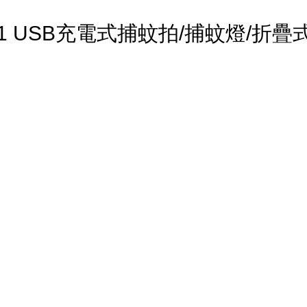
星2in1 USB充電式捕蚊拍/捕蚊燈/