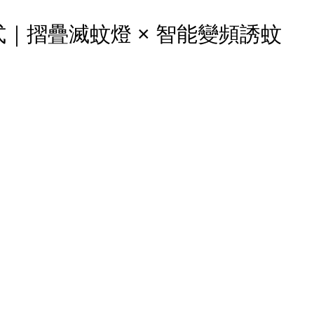
折疊式｜摺疊滅蚊燈 × 智能變頻誘蚊