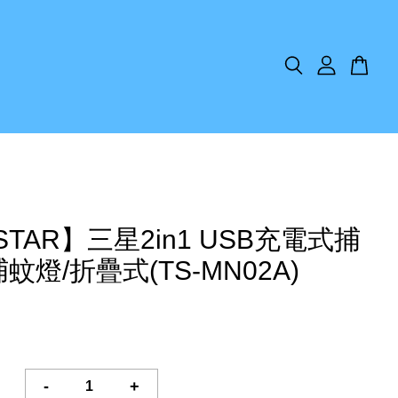
STAR】三星2in1 USB充電式捕
蚊燈/折疊式(TS-MN02A)
-
+