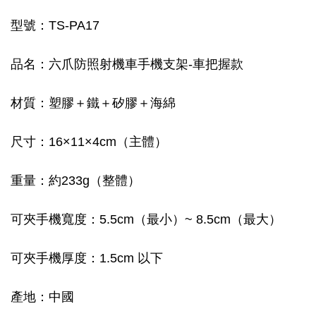
型號：TS-PA17
品名：六爪防照射機車手機支架-車把握款
材質：塑膠＋鐵＋矽膠＋海綿
尺寸：16×11×4cm（主體）
重量：約233g（整體）
可夾手機寬度：5.5cm（最小）~ 8.5cm（最大）
可夾手機厚度：1.5cm 以下
產地：中國