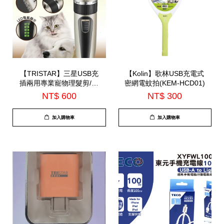
【TRISTAR】三星USB充
【Kolin】歌林USB充電式
插兩用專業寵物理髮剪/配
密網電蚊拍(KEM-HCD01)
2200mah電池(TS-R03)-7
NT$ 600
NT$ 300
月中到貨
加入購物車
加入購物車