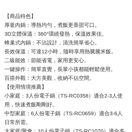
【商品特色】
厚釜內鍋：導熱均勻，煮飯更香甜可口。
3D立體保溫：360°環繞發熱，保溫效果佳。
蜂巢式內鍋：不沾設計，清洗簡單省心。
長效保溫：可達12小時，隨時享用熱騰騰米飯。
二級能效：節能省電，家用更安心。
一鍵操作：簡單直覺，長輩小孩都能輕鬆使用。
百搭外觀：大方美觀，收納不佔空間。
【使用情境推薦】
小家庭：3人份電子鍋（TS-RC0358）適合2-3人使
用，快速煮飯剛剛好。
中型家庭：6人份電子鍋（TS-RC0659）適合3-6人
日常所需。
大家庭/聚會：10人份電子鍋（TS-RC1070）適合多