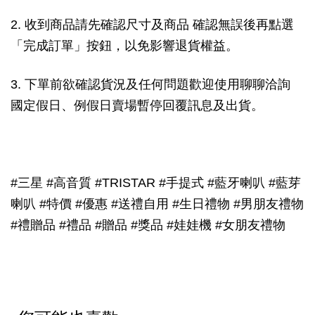
2. 收到商品請先確認尺寸及商品 確認無誤後再點選
「完成訂單」按鈕，以免影響退貨權益。
3. 下單前欲確認貨況及任何問題歡迎使用聊聊洽詢
國定假日、例假日賣場暫停回覆訊息及出貨。
#三星 #高音質 #TRISTAR #手提式 #藍牙喇叭 #藍芽
喇叭 #特價 #優惠 #送禮自用 #生日禮物 #男朋友禮物
#禮贈品 #禮品 #贈品 #獎品 #娃娃機 #女朋友禮物