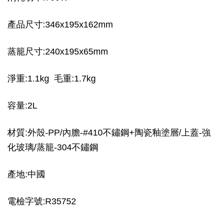
產品尺寸:346x195x162mm
蒸籠尺寸:240x195x65mm
淨重:1.1kg 毛重:1.7kg
容量:2L
材質:外殼-PP/內膽-#410不鏽鋼+陶瓷釉塗層/上蓋-強
化玻璃/蒸籠-304不鏽鋼
產地:中國
電檢字號:R35752