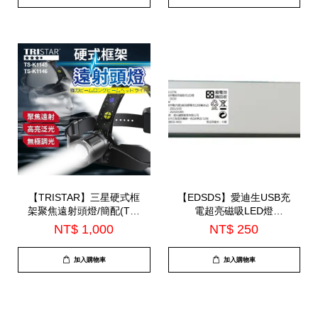
【TRISTAR】三星硬式框
【EDSDS】愛迪生USB充
架聚焦遠射頭燈/簡配(TS-
電超亮磁吸LED燈
K1146)
32CM(EDS-G778)
NT$ 1,000
NT$ 250
加入購物車
加入購物車