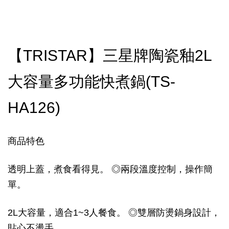
【TRISTAR】三星牌陶瓷釉2L
大容量多功能快煮鍋(TS-
HA126)
商品特色
透明上蓋，煮食看得見。 ◎兩段溫度控制，操作簡
單。
2L大容量，適合1~3人餐食。 ◎雙層防燙鍋身設計，
貼心不燙手。