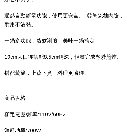
過熱自動斷電功能，使用更安全。 ◎陶瓷釉內膽，
耐用不沾黏。
一鍋多功能，蒸煮涮煎，美味一鍋搞定。
19cm大口徑搭配8.5cm鍋深，輕鬆完成翻炒煎炸。
搭配蒸籠，上蒸下煮，料理更省時。
商品規格
額定電壓/頻率:110V/60HZ
消耗功率:700W