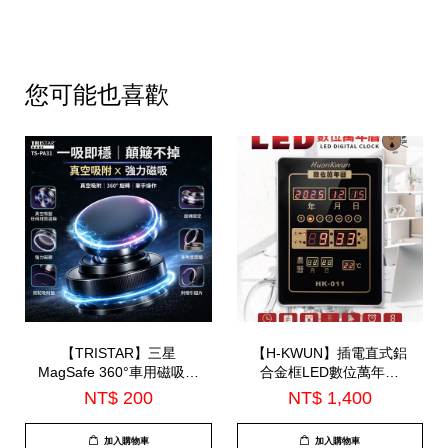
您可能也喜歡
【TRISTAR】三星
【H-KWUN】插電直式鋁
MagSafe 360°車用磁吸手
合金框LED數位萬年曆
機支架(TS-PA31)
(HK-011)
NT$ 200
NT$ 1,400
加入購物車
加入購物車