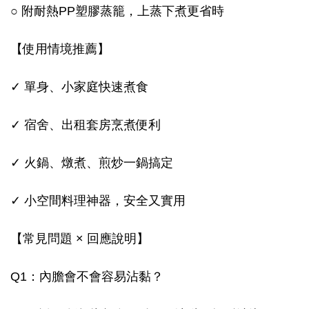
○ 附耐熱PP塑膠蒸籠，上蒸下煮更省時
【使用情境推薦】
✓ 單身、小家庭快速煮食
✓ 宿舍、出租套房烹煮便利
✓ 火鍋、燉煮、煎炒一鍋搞定
✓ 小空間料理神器，安全又實用
【常見問題 × 回應說明】
Q1：內膽會不會容易沾黏？