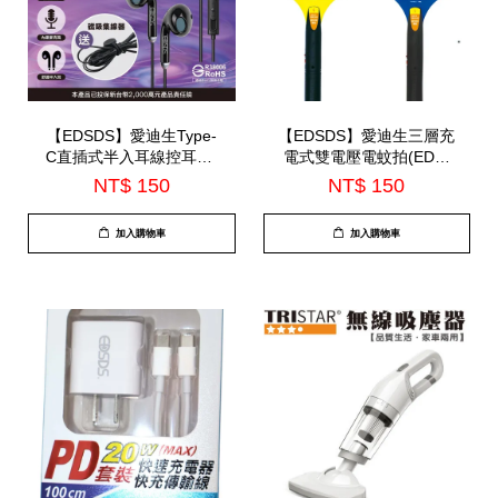
【EDSDS】愛迪生Type-
【EDSDS】愛迪生三層充
C直插式半入耳線控耳機-
電式雙電壓電蚊拍(EDS-
內建麥克風(EDS-C527)
P5592)
NT$ 150
NT$ 150
加入購物車
加入購物車