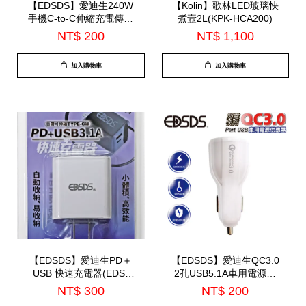
【EDSDS】愛迪生240W
【Kolin】歌林LED玻璃快
手機C-to-C伸縮充電傳輸
煮壼2L(KPK-HCA200)
線(EDS-J943)
NT$ 200
NT$ 1,100
加入購物車
加入購物車
【EDSDS】愛迪生PD＋
【EDSDS】愛迪生QC3.0
USB 快速充電器(EDS-
2孔USB5.1A車用電源供
USB142)
應器(EDS-USB34)
NT$ 300
NT$ 200