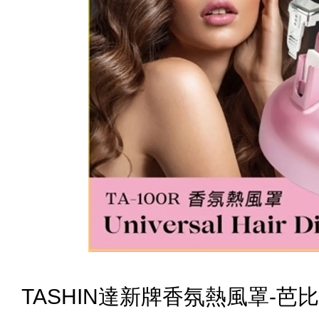
TASHIN達新牌香氛熱風罩-芭比粉(