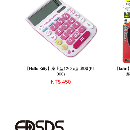
【Hello Kitty】桌上型12位元計算機(KT-
【kol
900)
線
NT$ 450