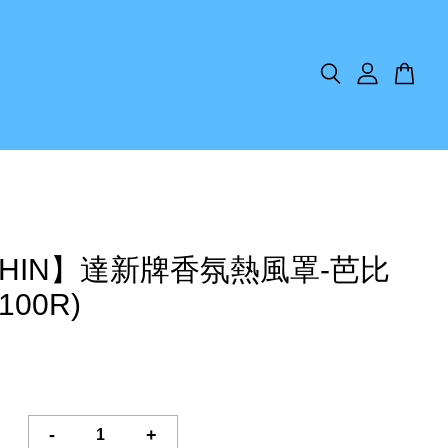
SHIN】達新牌香氛熱風罩-芭比
100R)
-
+