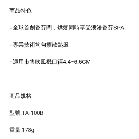
商品特色
○
全球首創香芬閘，烘髮同時享受浪漫香芬SPA
○
專業技術均勻擴散熱風
○
適用市售吹風機口徑4.4~6.6CM
商品規格
型號:TA-100B 
重量:178g 