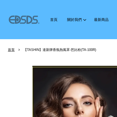
首頁
關於我們
最新商品
›
首頁
【TASHIN】達新牌香氛熱風罩-芭比粉(TA-100R)