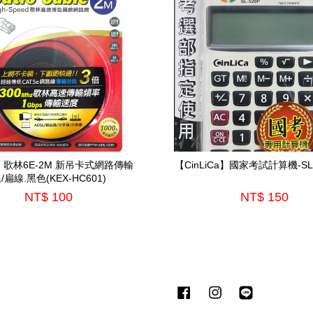
in】歌林6E-2M 新吊卡式網路傳輸
【CinLiCa】國家考試計算機-SL-
/扁線.黑色(KEX-HC601)
NT$ 100
NT$ 150
Facebook
Instagram
Line