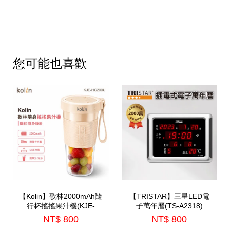
您可能也喜歡
【Kolin】歌林2000mAh隨
【TRISTAR】三星LED電
行杯搖搖果汁機(KJE-
子萬年曆(TS-A2318)
HC200U)
NT$ 800
NT$ 800