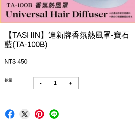
【TASHIN】達新牌香氛熱風罩-寶石
藍(TA-100B)
NT$ 450
數量
-
+