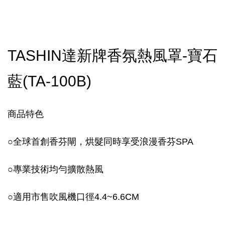
TASHIN達新牌香氛熱風罩-寶石
藍(TA-100B)
商品特色
○
全球首創香芬閘，烘髮同時享受浪漫香芬SPA
○
專業技術均勻擴散熱風
○
適用市售吹風機口徑4.4~6.6CM