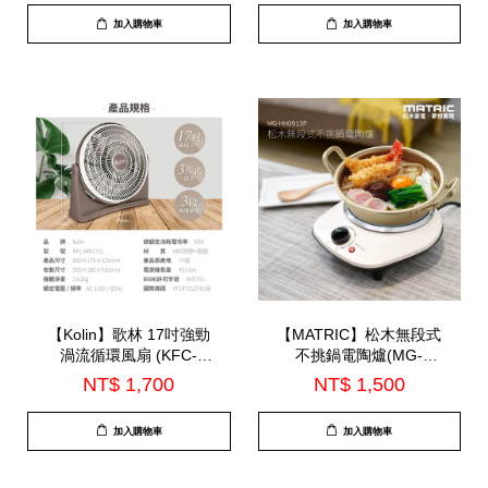
加入購物車
加入購物車
【Kolin】歌林 17吋強勁
【MATRIC】松木無段式
渦流循環風扇 (KFC-
不挑鍋電陶爐(MG-
MN1721)
HH0913P)
NT$ 1,700
NT$ 1,500
加入購物車
加入購物車