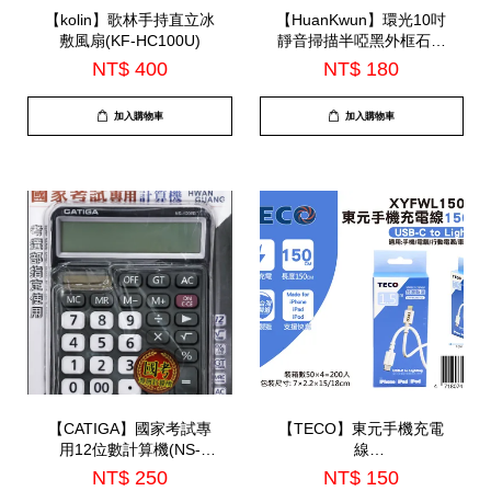
【kolin】歌林手持直立冰
【HuanKwun】環光10吋
敷風扇(KF-HC100U)
靜音掃描半啞黑外框石英
鐘(HK-A1002)
NT$ 400
NT$ 180
加入購物車
加入購物車
【CATIGA】國家考試專
【TECO】東元手機充電
用12位數計算機(NS-
線
1200B)
150CM(XYFWL1503CL)
NT$ 250
NT$ 150