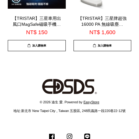
【TRISTAR】三星車用出
【TRISTAR】三星牌超強
風口MagSafe磁吸手機支
16000 PA 無線吸塵器
架(TS-PA30)
(TS-VC3309)
NT$ 150
NT$ 1,600
加入購物車
加入購物車
© 2026 迪生 愛. Powered by
EasyStore
地址:新北市 New Taipei City , Taiwan 五股區, 248民義路一段220巷22-12號
Facebook
Instagram
Line