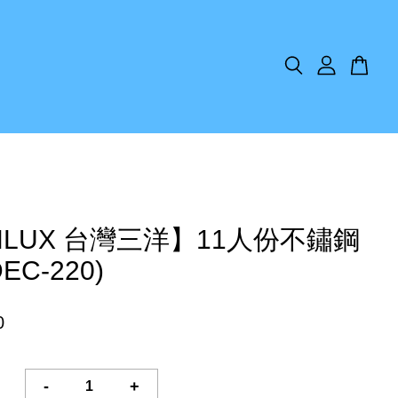
NLUX 台灣三洋】11人份不鏽鋼
EC-220)
0
-
+