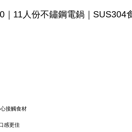
220｜11人份不鏽鋼電鍋｜SUS304
安心接觸食材
、口感更佳