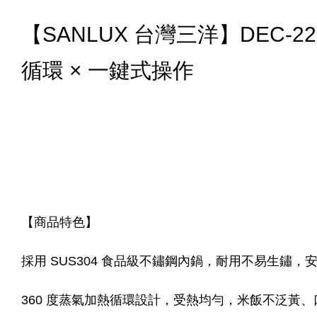
【SANLUX 台灣三洋】DEC-
循環 × 一鍵式操作
【商品特色】
採用 SUS304 食品級不鏽鋼內鍋，耐用不易生鏽，
360 度蒸氣加熱循環設計，受熱均勻，米飯不泛黃