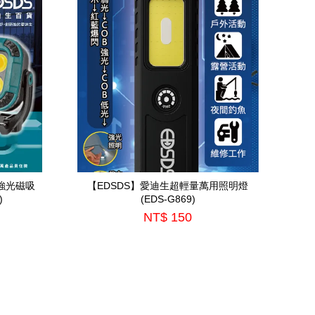
你強光磁吸
【EDSDS】愛迪生超輕量萬用照明燈
)
(EDS-G869)
NT$ 150