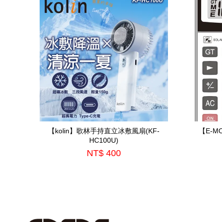
【kolin】歌林手持直立冰敷風扇(KF-
【E-M
HC100U)
NT$ 400