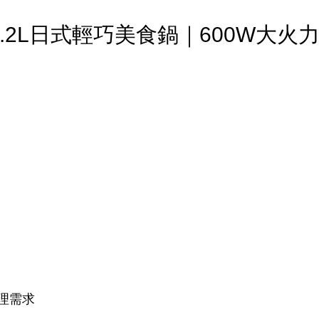
松木1.2L日式輕巧美食鍋｜600W大火
理需求