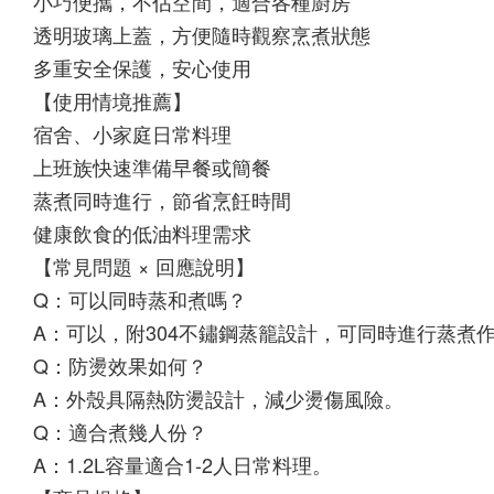
小巧便攜，不佔空間，適合各種廚房
透明玻璃上蓋，方便隨時觀察烹煮狀態
多重安全保護，安心使用
【使用情境推薦】
宿舍、小家庭日常料理
上班族快速準備早餐或簡餐
蒸煮同時進行，節省烹飪時間
健康飲食的低油料理需求
【常見問題 × 回應說明】
Q：可以同時蒸和煮嗎？
A：可以，附304不鏽鋼蒸籠設計，可同時進行蒸煮
Q：防燙效果如何？
A：外殼具隔熱防燙設計，減少燙傷風險。
Q：適合煮幾人份？
A：1.2L容量適合1-2人日常料理。