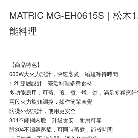
MATRIC MG-EH0615S｜
能料理
【商品特色】
600W大火力設計，快速烹煮，縮短等待時間
1.2L雙層設計，靈活料理多種食材
多功能應用：可蒸、煎、煮、燉、炒，滿足多種烹飪
兩段火力旋鈕調控，操作簡單直覺
防燙外殼設計，使用更安全
304不鏽鋼內膽，升級食安，耐用可靠
附304不鏽鋼蒸籠，可同時蒸煮，節省時間