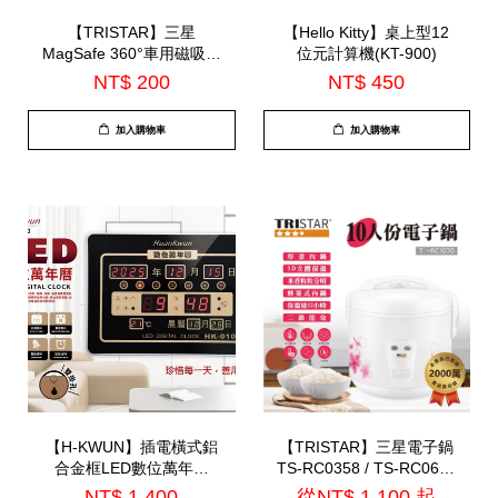
【TRISTAR】三星
【Hello Kitty】桌上型12
MagSafe 360°車用磁吸手
位元計算機(KT-900)
機支架(TS-PA31)
NT$ 200
NT$ 450
加入購物車
加入購物車
【H-KWUN】插電橫式鋁
【TRISTAR】三星電子鍋
合金框LED數位萬年曆
TS-RC0358 / TS-RC0659
(HK-010)
/ TS-RC1070
NT$ 1,400
從
NT$ 1,100
起